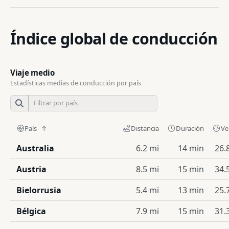
Índice global de conducción
Viaje medio
Estadísticas medias de conducción por país
País
Distancia
Duración
Ve
Australia
6.2 mi
14 min
26.
Austria
8.5 mi
15 min
34.
Bielorrusia
5.4 mi
13 min
25.
Bélgica
7.9 mi
15 min
31.