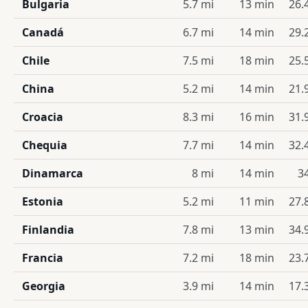
Bulgaria
5.7 mi
13 min
26.
Canadá
6.7 mi
14 min
29.
Chile
7.5 mi
18 min
25.
China
5.2 mi
14 min
21.
Croacia
8.3 mi
16 min
31.
Chequia
7.7 mi
14 min
32.
Dinamarca
8 mi
14 min
3
Estonia
5.2 mi
11 min
27.
Finlandia
7.8 mi
13 min
34.
Francia
7.2 mi
18 min
23.
Georgia
3.9 mi
14 min
17.