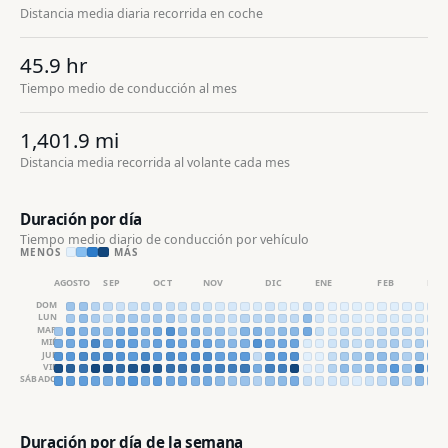
Distancia media diaria recorrida en coche
45.9 hr
Tiempo medio de conducción al mes
1,401.9 mi
Distancia media recorrida al volante cada mes
Duración por día
Tiempo medio diario de conducción por vehículo
MENOS
MÁS
AGOSTO
SEP
OCT
NOV
DIC
ENE
FEB
MAR
DOM
LUN
MAR
MIÉ
JUE
VIE
SÁBADO
Duración por día de la semana